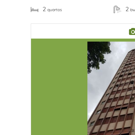
2
2
quartos
b