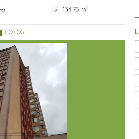
134,73 m²
wcs
E
FOTOS