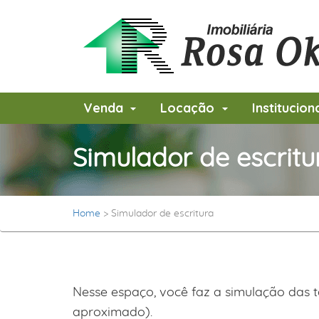
Venda
Locação
Institucion
Simulador de escritu
Home
>
Simulador de escritura
Nesse espaço, você faz a simulação das t
aproximado).