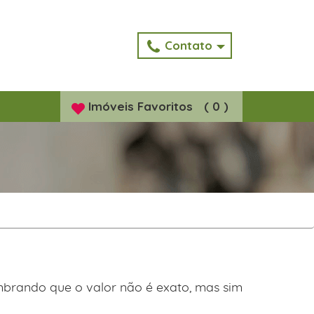
Contato
Imóveis
Favoritos
(
0
)
embrando que o valor não é exato, mas sim