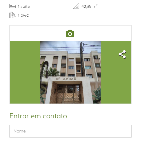
suíte
1
42,35 m²
bwc
1
Entrar em contato