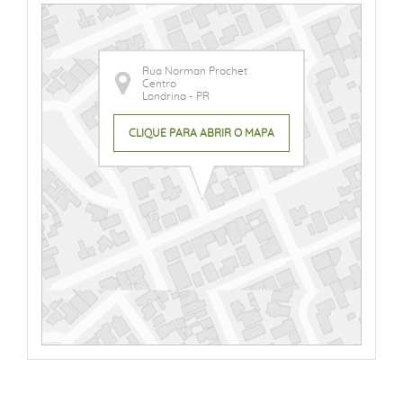
Rua Norman Prochet
Centro
Londrina - PR
CLIQUE PARA ABRIR O MAPA