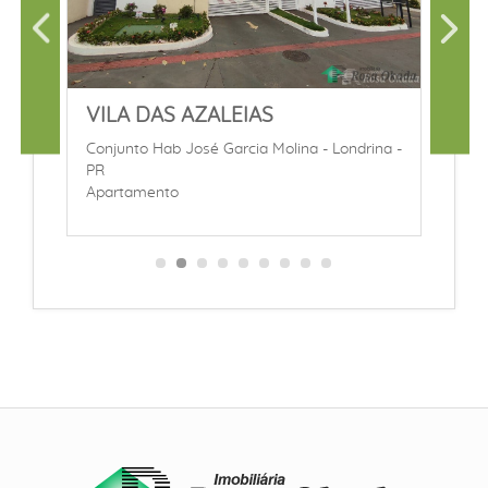
VILA DAS AZALEIAS
S
Conjunto Hab José Garcia Molina - Londrina -
C
PR
A
Apartamento