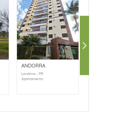
ANDORRA
Londrina - PR
Terreno
Londrina - PR
Apartamento