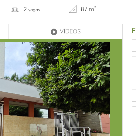
2
87 m²
vagas
E
VÍDEOS