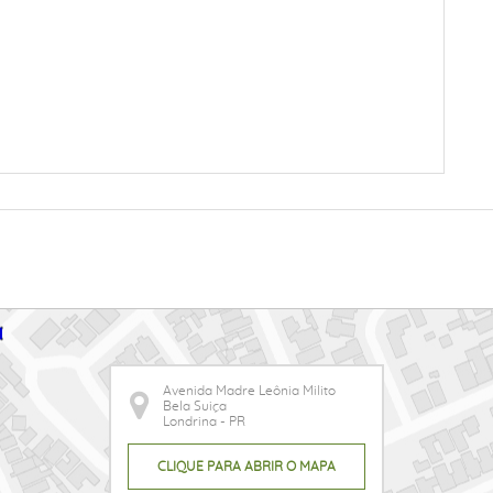
Avenida Madre Leônia Milito
Bela Suiça
Londrina - PR
CLIQUE PARA ABRIR O MAPA