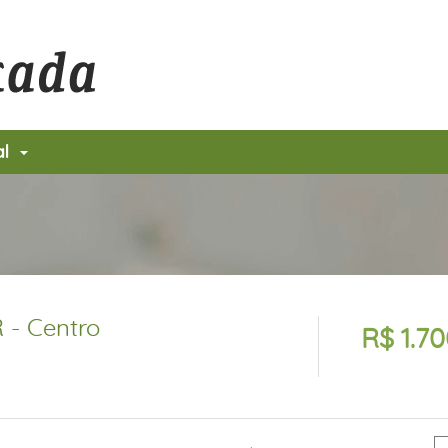
al
 - Centro
R$ 1.7