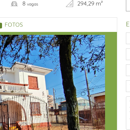
8
294,29 m²
vagas
E
FOTOS