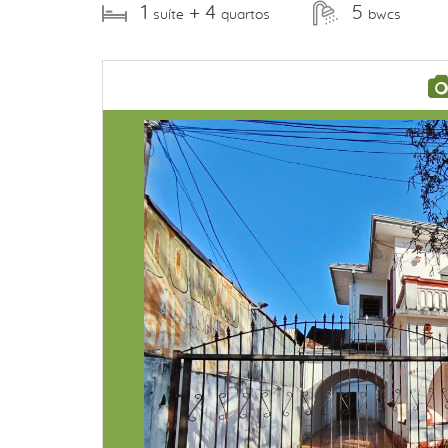
1
+ 4
5
suíte
quartos
bwcs