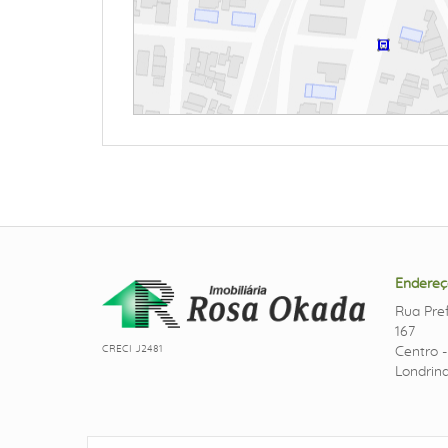
Endereç
Rua Pref
167
CRECI J2481
Centro 
Londrina