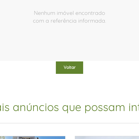
Nenhum imóvel encontrado
com a referência informada.
Voltar
is anúncios que possam int