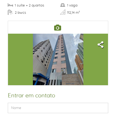
suíte
quartos
vaga
1
+ 2
1
bwcs
2
112,14 m²
Entrar em contato