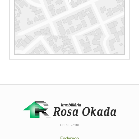
CRECI J2481
Endereço