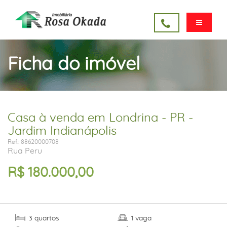
Ficha do imóvel
Casa à venda em Londrina - PR -
Jardim Indianápolis
Ref.: 88620000708
Rua Peru
R$ 180.000,00
quartos
vaga
3
1