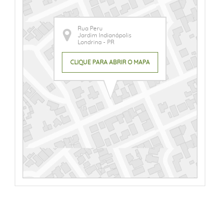
Rua Peru
Jardim Indianápolis
Londrina - PR
CLIQUE PARA ABRIR O MAPA