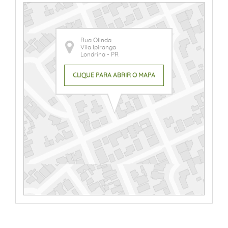
Rua Olinda
Vila Ipiranga
Londrina - PR
CLIQUE PARA ABRIR O MAPA