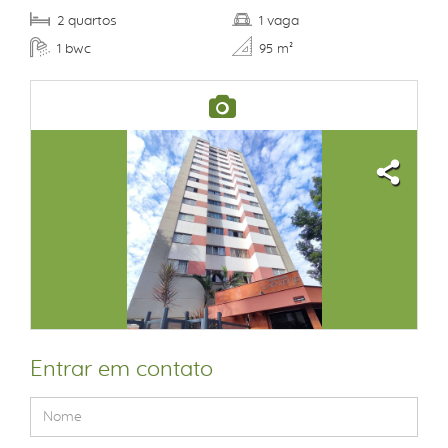
quartos
vaga
2
1
bwc
1
95 m²
Entrar em contato