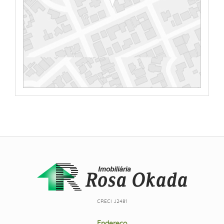
CRECI J2481
Endereço