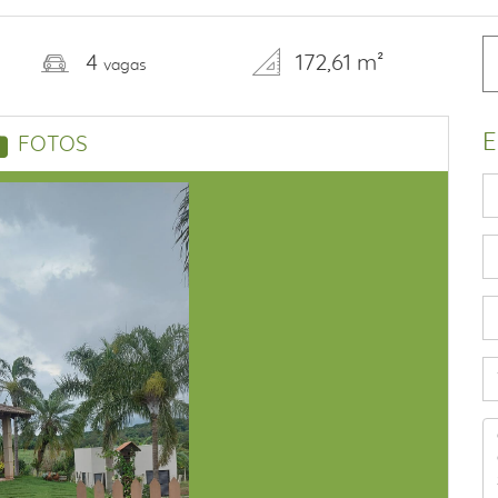
4
172,61 m²
vagas
E
FOTOS