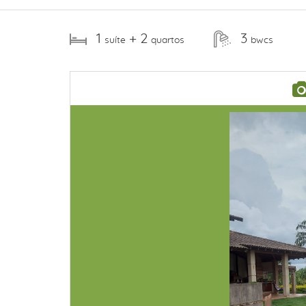
1
+ 2
3
suíte
quartos
bwcs