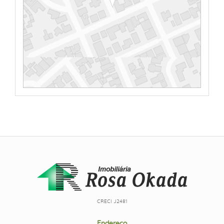
CRECI J2481
Endereço