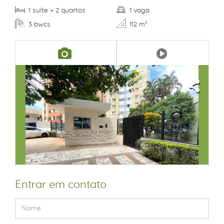
suíte
quartos
vaga
1
+ 2
1
bwcs
3
112 m²
Entrar em contato