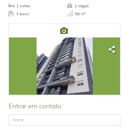
suítes
vagas
2
2
bwcs
3
136 m²
Entrar em contato