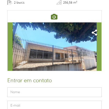
bwcs
2
256,58 m²
Entrar em contato