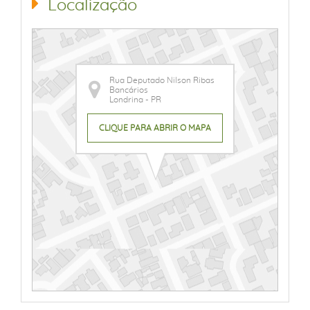
Localização
Rua Deputado Nilson Ribas
Bancários
Londrina - PR
CLIQUE PARA ABRIR O MAPA