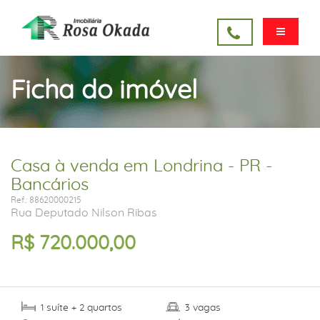
Ficha do imóvel
Casa à venda em Londrina - PR -
Bancários
Ref.: 88620000215
Rua Deputado Nilson Ribas
R$ 720.000,00
suíte
quartos
vagas
1
+ 2
3