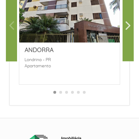
ANDORRA
L
T
Londrina - PR
Apartamento