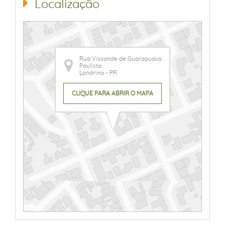
Localização
Rua Visconde de Guarapuava
Paulista
Londrina - PR
CLIQUE PARA ABRIR O MAPA