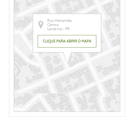
Rua Maranhão
Centro
Londrina - PR
CLIQUE PARA ABRIR O MAPA