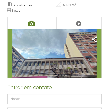
ambientes
60,84 m²
3
bwc
1
Entrar em contato